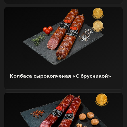
Колбаса сырокопченая «С брусникой»