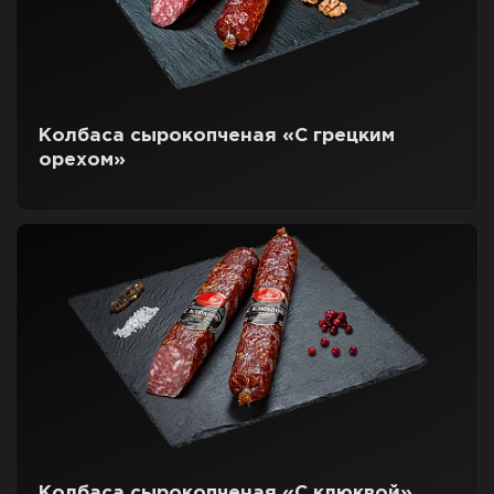
Колбаса сырокопченая «С грецким
орехом»
Колбаса сырокопченая «С клюквой»