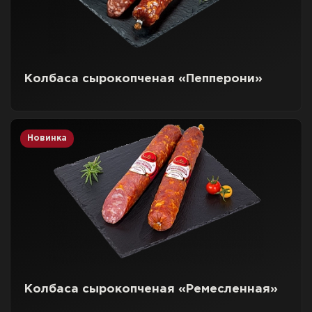
Колбаса сырокопченая «Пепперони»
Новинка
Колбаса сырокопченая «Ремесленная»