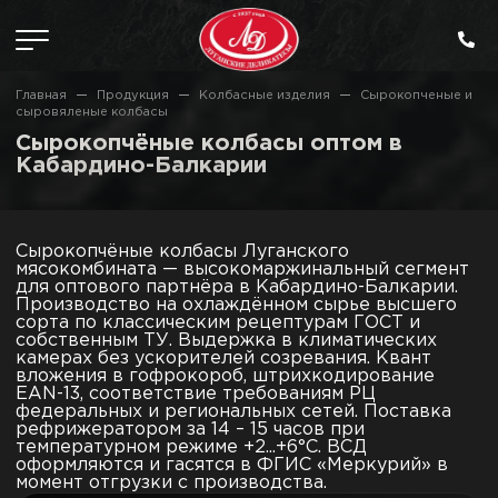
Главная
Продукция
Колбасные изделия
Сырокопченые и
сыровяленые колбасы
Сырокопчёные колбасы оптом в
Кабардино-Балкарии
Сырокопчёные колбасы Луганского
мясокомбината — высокомаржинальный сегмент
для оптового партнёра в Кабардино-Балкарии.
Производство на охлаждённом сырье высшего
сорта по классическим рецептурам ГОСТ и
собственным ТУ. Выдержка в климатических
камерах без ускорителей созревания. Квант
вложения в гофрокороб, штрихкодирование
EAN-13, соответствие требованиям РЦ
федеральных и региональных сетей. Поставка
рефрижератором за 14 – 15 часов при
температурном режиме +2...+6°C. ВСД
оформляются и гасятся в ФГИС «Меркурий» в
момент отгрузки с производства.