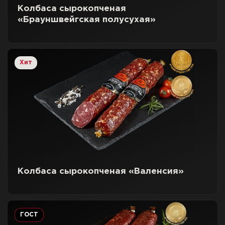
Колбаса сырокопченая
«Брауншвейгская полусухая»
Хит
Колбаса сырокопченая «Валенсия»
ГОСТ