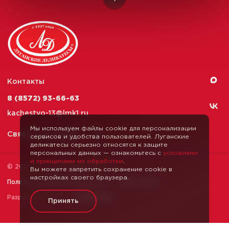
Контакты
8 (8572) 93-66-63
kachestvo-13@
lmk1.ru
Мы используем файлы cookie для персонализации
Связаться с нами
сервисов и удобства пользователей. Луганские
деликатесы серьезно относятся к защите
персональных данных — ознакомьтесь с
условиями
и принципами их обработки
.
© 2026 Луганские Деликатесы
Вы можете запретить сохранение cookie в
настройках своего браузера.
Политика конфиденциальности
Карта сайта
Разработка сайта —
Webformula
Принять