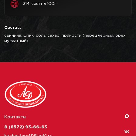
314 ккал на 100г
Состав:
свинина, шпик, соль, сахар, пряности (перец черный, орех
мускатный).
Контакты
8 (8572) 93-66-63
kachestvo-13@
lmk1.ru